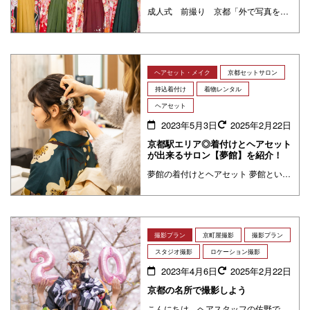
成人式 前撮り 京都「外で写真を撮るが恥ずかしい」「予算が足りない」「12月・1月じゃ寒い」と心配している方に、スタジオ撮影以外、冬にぴったりの撮影スポットとその成人式前撮りプランをご紹介いたします！
ヘアセット・メイク
京都セットサロン
持込着付け
着物レンタル
ヘアセット
2023年5月3日
2025年2月22日
京都駅エリア◎着付けとヘアセット
が出来るサロン【夢館】を紹介！
夢館の着付けとヘアセット 夢館といえば観光用着物レンタルのイメージが強いと思いますが、ヘアセット・メイク・各種着物の着付けのご予約も承っております。結婚式やライブ、舞台鑑賞など様々なシーンでご利用いただけます！ ヘアセッ ・・・
撮影プラン
京町屋撮影
撮影プラン
スタジオ撮影
ロケーション撮影
2023年4月6日
2025年2月22日
京都の名所で撮影しよう
こんにちは、ヘアスタッフの佐野です。3月に入り暖かくなってきましたね。京都では、3月中旬～桜が咲きだし観光客の方で賑わっています。観光名所の多い京都での撮影を希望される方も多くいらっしゃいます。そこで今回は夢館の撮影コー ・・・