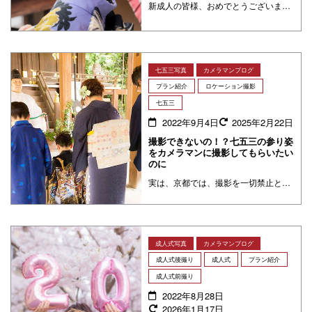
新成人の皆様、おめでとうございます！夢館ヘアスタッフの佐野です。 成人式のヘアセットはもうお決まりですか？今回は髪の毛の長さに応じたヘアスタイル10選をご紹介します。 肩下10cm～OK！ ロングへアの方におすすめ 最近 ・・・
七五三写真
カメラマンブログ
プラン紹介
ロケーション撮影
七五三
2022年9月4日
2025年2月22日
撮影できないの！？七五三の参り姿
をカメラマンに撮影してもらいたい
のに
実は、京都では、撮影を一切禁止となっている神社・お寺が多く、お参りなどの目的があり行かれても、撮影できないこと、皆さんご存知でしょうか。ただ、七五三のような、特に子供の成長を祝う大切な一日は、写真に納めたいですよね。今回は、プロのカメラマンが同行し、七五三のご祈祷風景からお参りの後のちょっとしたお散歩まで撮影できる七五三ロケーション撮影プラン（梅宮大社）をご紹介したいと思います。
成人式写真
カメラマンブログ
成人式後撮り
成人式
プラン紹介
成人式前撮り
2022年8月28日
2026年1月17日