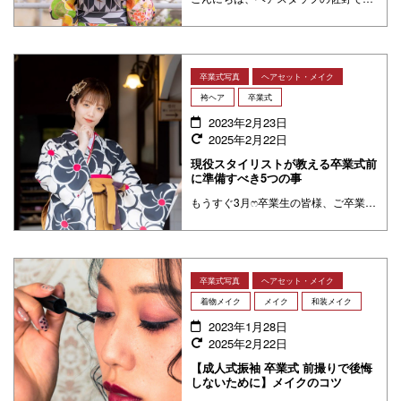
卒業式写真
ヘアセット・メイク
袴ヘア
卒業式
2023年2月23日
2025年2月22日
現役スタイリストが教える卒業式前
に準備すべき5つの事
もうすぐ3月ෆ卒業生の皆様、ご卒業おめでとうございます！「人生で初めての袴」という声を毎年多く耳にします。私も卒業式シーズンは沢山卒業生様のヘアセットやメイクを担当させていただいていて皆様から色々なお悩みを相談を受けます ・・・
卒業式写真
ヘアセット・メイク
着物メイク
メイク
和装メイク
2023年1月28日
2025年2月22日
【成人式振袖 卒業式 前撮りで後悔
しないために】メイクのコツ