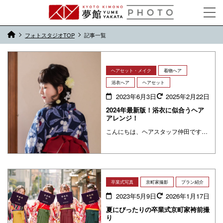
フォトスタジオTOP
記事一覧
ヘアセット・メイク
着物へア
浴衣へア
ヘアセット
2023年6月3日
2025年2月22日
2024年最新版！浴衣に似合うヘア
アレンジ！
こんにちは、ヘアスタッフ仲田です。気温も暑くなり浴衣の季節になりました♪ 今回は浴衣に合うヘアスタイルを髪の毛の長さ別にご紹介します。 夏祭りやイベントに行く方参考にしてみて下さい(^^) 肩下10cm～OK！ ロングへ ・・・
卒業式写真
京町家撮影
プラン紹介
2023年5月9日
2026年1月17日
夏にぴったりの卒業式京町家袴前撮
り