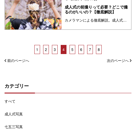
成人式の前撮りって必要？どこで撮
るのがいいの？【徹底解説】
カメラマンによる徹底解説。成人式が近づいてくると気になることの一つに、晴れ姿をどうやって写真に残すか、というものがあると思います。そこで今回は、そんな撮影に関する様々な疑問にカメラマン目線でお答えしていきたいと思います。
1
2
3
4
5
6
7
8
前のページへ
次のページへ
カテゴリー
すべて
成人式写真
七五三写真