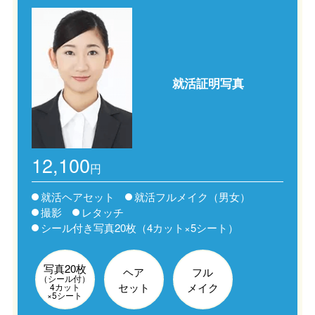
就活証明写真
12,100
円
就活ヘアセット
就活フルメイク（男女）
撮影
レタッチ
シール付き写真20枚（4カット×5シート）​
写真20枚
ヘア
フル
（シール付）
セット
メイク
4カット
×5シート