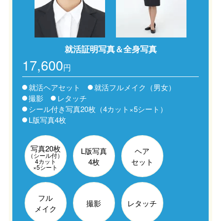
就活証明写真＆全身写真
17,600
円
就活ヘアセット
就活フルメイク（男女）
撮影
レタッチ
シール付き写真20枚（4カット×5シート）​
L版写真4枚​
写真20枚
L版写真
ヘア
（シール付）
4枚​
セット
4カット
×5シート
フル
撮影
レタッチ
メイク