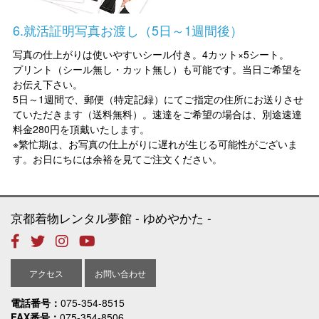
6.就活証明写真お渡し（5日～1週間後）
写真の仕上がりは使いやすいシール付き。4カット×5シート。
​プリント（シール無し・カット無し）も可能です。当日ご希望を
お伝え下さい。
5日～1週間で、郵便（特定記録）にてご指定の住所にお送りさせ
ていただきます（送料無料）​。速達をご希望の場合は、別途速達
料金280円を頂戴いたします。
※繁忙期は、お写真の仕上がりに遅れが生じる可能性がございま
す。お日にちには余裕を見てご注文ください。
京都着物レンタル夢館
ゆめやかた
アクセス
お問い合わせ
電話番号
075-354-8515
FAX番号
075-354-8506