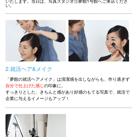
いたします。当日は、写真スタジオ①
夢館1号館
へご来店くださ
い。
2.就活ヘア&メイク
「夢館の就活ヘアメイク」は清潔感を出しながらも、作り過ぎず
自分で仕上げた感じ
の印象に。
すっきりとした、きちんと感があり好感のもてる写真で、就活で
企業に与えるイメージもアップ！