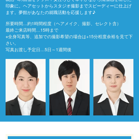
印象に。ヘアセットからスタジオ撮影までスピーディーに仕上げ
ます。夢館があなたの就職活動を応援します♪
所要時間…約1時間程度（ヘアメイク、撮影、セレクト含）
最終ご来店時間…15時まで
※全身写真等、追加での撮影希望の場合は+15分程度余裕を見て下
さい。
写真お渡し予定日…5日～1週間後