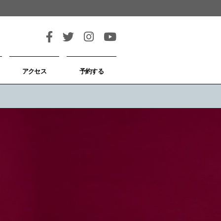
アクセス
予約する