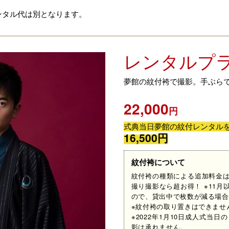
ンタル代は別となります。
レンタルプ
夢館の紋付袴で撮影。手ぶらで
22,000
円
式典当日夢館の紋付レンタル
16,500円
紋付袴について
紋付袴の種類による追加料金
撮り撮影なら超お得！ ※11
ので、貸出中で枚数が減る場合
※紋付袴の取り置きはできませ
※2022年1月10日成人式当
影は承れません。​​​​​​​