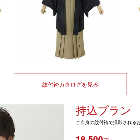
紋付袴カタログを見る
持込プラン
​ご自身の紋付袴で撮影される
18,500