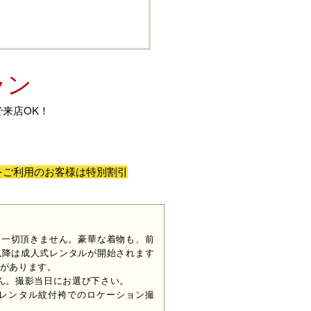
ラン
来店OK！
をご利用のお客様は特別割引
は一切頂きません。豪華な着物も、前
月以降は成人式レンタルが開始されます
があります。​
ん。撮影当日にお選び下さい。
日のレンタル紋付袴でのロケーション撮