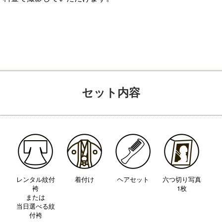
セット内容
レンタル紋付
着付け
ヘアセット
六つ切り写真
袴
1枚
または
​当日選べる紋
付袴