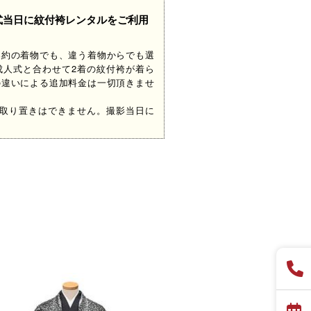
式当日に紋付袴レンタルをご利用
契約の着物でも、違う着物からでも選
成人式と合わせて2着の紋付袴が着ら
の違いによる追加料金は一切頂きませ
、取り置きはできません。撮影当日に