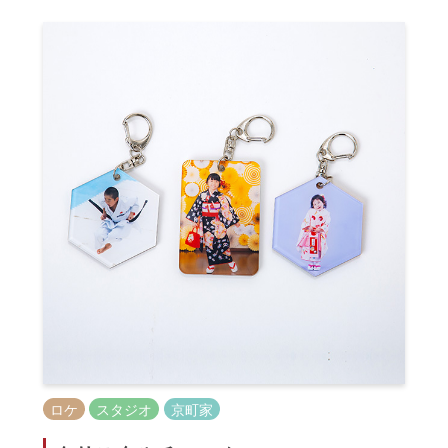
ロケ
スタジオ
京町家