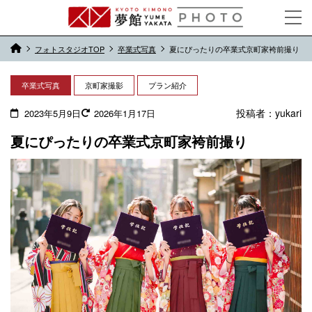
フォトスタジオTOP
卒業式写真
夏にぴったりの卒業式京町家袴前撮り
卒業式写真
京町家撮影
プラン紹介
投稿者：
yukari
2023年5月9日
2026年1月17日
夏にぴったりの卒業式京町家袴前撮り