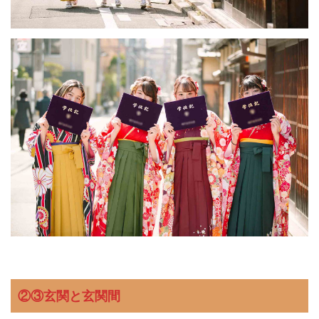
②③玄関と玄関間