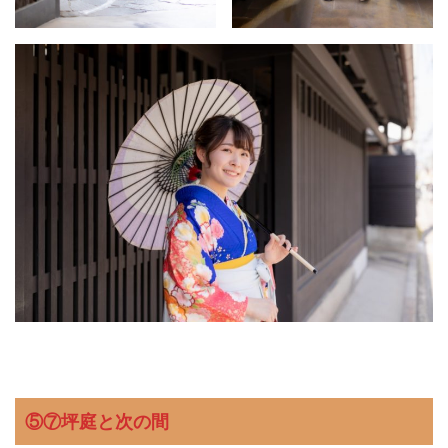
⑤⑦坪庭と次の間