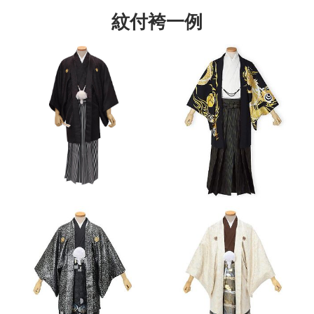
紋付袴一例