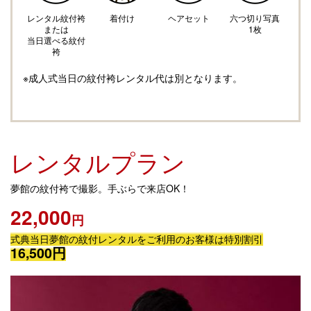
レンタル紋付袴
着付け
ヘアセット
六つ切り写真
または
1枚
​当日選べる紋付
袴
※​成人式当日の紋付袴レンタル代は別となります。
レンタルプラン
夢館の紋付袴で撮影。手ぶらで来店OK！
22,000
円
式典当日夢館の紋付レンタルをご利用のお客様は特別割引
16,500円