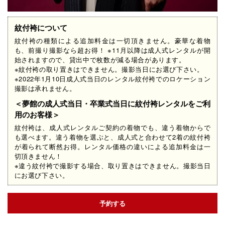
紋付袴について
紋付袴の種類による追加料金は一切頂きません。豪華な着物
も、前撮り撮影なら超お得！ ※11月以降は成人式レンタルが開
始されますので、貸出中で枚数が減る場合があります。​
※紋付袴の取り置きはできません。撮影当日にお選び下さい。
※2022年1月10日成人式当日のレンタル紋付袴でのロケーション
撮影は承れません。​​​​​​​
＜夢館の成人式当日・卒業式当日に紋付袴レンタルをご利
用のお客様＞
紋付袴は、成人式レンタルご契約の着物でも、違う着物からで
も選べます。違う着物を選ぶと、成人式と合わせて2着の紋付袴
が着られて断然お得。レンタル価格の違いによる追加料金は一
切頂きません！
※違う紋付袴で撮影する場合、取り置きはできません。撮影当日
にお選び下さい。
予約する