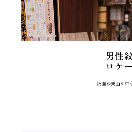
男性紋
ロケ
祇園や東山を中