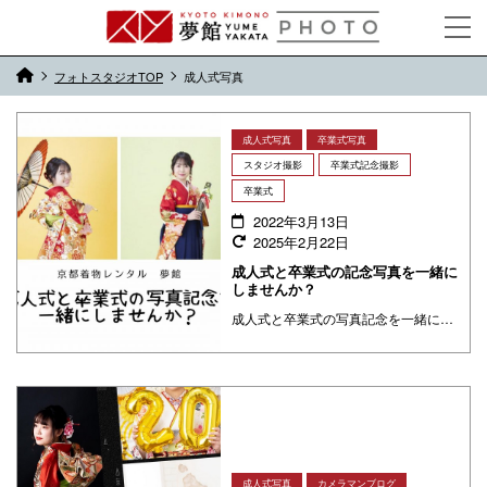
フォトスタジオTOP
成人式写真
成人式写真
卒業式写真
スタジオ撮影
卒業式記念撮影
卒業式
2022年3月13日
2025年2月22日
成人式と卒業式の記念写真を一緒に
しませんか？
成人式と卒業式の写真記念を一緒にしましょう！
成人式写真
カメラマンブログ