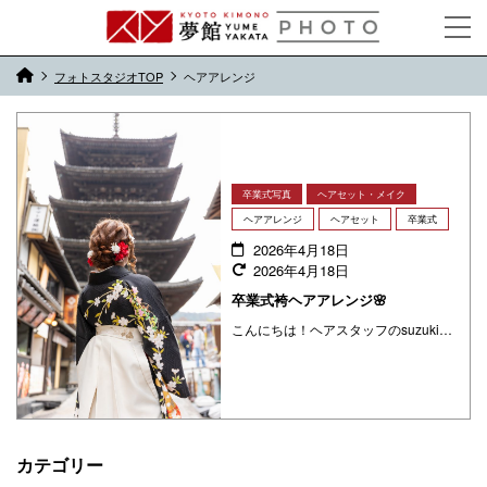
フォトスタジオTOP
ヘアアレンジ
卒業式写真
ヘアセット・メイク
ヘアアレンジ
ヘアセット
卒業式
2026年4月18日
2026年4月18日
卒業式袴ヘアアレンジ🌸
こんにちは！ヘアスタッフのsuzukiです。 ご卒業おめでとうございます。3月の卒業シーズンにたくさんのお客様にご来店・ご利用いただきありがとうございました！ 今回は卒業式など袴にぴったりな袴ヘアアレンジをご紹介していき ・・・
カテゴリー