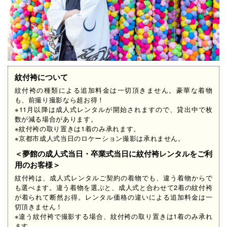
紋付袴について
紋付袴の種類による追加料金は一切頂きません。豪華な着物
も、前撮り撮影なら超お得！
※11月以降は成人式レンタルが開始されますので、貸出中で枚
数が減る場合があります。​
※紋付袴の取り置きは1着のみ承れます。
※京都市成人式当日のロケーション撮影は承れません。​​​​​​​
＜夢館の成人式当日・卒業式当日に紋付袴レンタルをご利
用のお客様＞
紋付袴は、成人式レンタルご契約の着物でも、違う着物からで
も選べます。違う着物を選ぶと、成人式と合わせて2着の紋付袴
が着られて断然お得。レンタル価格の違いによる追加料金は一
切頂きません！
※違う紋付袴で撮影する場合、紋付袴の取り置きは1着のみ承れ
ます。