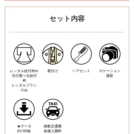
セット内容
レンタル紋付袴or
着付け
ヘアセット
ロケーション
​当日選べる紋付
撮影
袴
レンタルプラン
のみ
★​データ
移動交通費
​約100枚
各種入園料