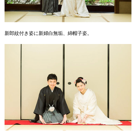
新郎紋付き姿に新婦白無垢、綿帽子姿。